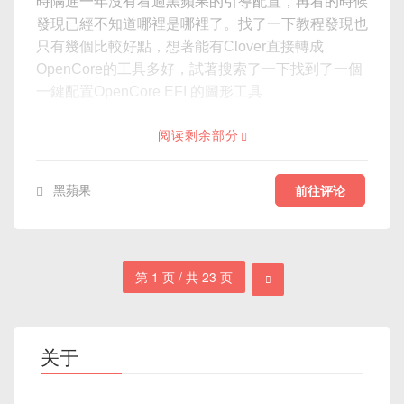
時隔進一年沒有看過黑蘋果的引導配置，再看的時候
發現已經不知道哪裡是哪裡了。找了一下教程發現也
只有幾個比較好點，想著能有Clover直接轉成
OpenCore的工具多好，試著搜索了一下找到了一個
一鍵配置OpenCore EFI 的圖形工具
阅读剩余部分
黑蘋果
前往评论
第 1 页 / 共 23 页
关于