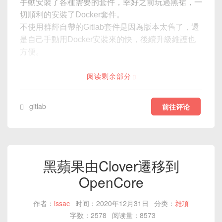
手動安裝了各種需要的套件，幸好之前玩過黑裙，一
切順利的安裝了Docker套件。
不使用群輝自帶的Gitlab套件是因為版本太舊了，還
是自己手動用Docker安裝來的快，後續升級維護也
方便。
阅读剩余部分
gitlab
前往评论
黑蘋果由Clover遷移到
OpenCore
作者：
issac
时间：2020年12月31日
分类：
雜項
字数：2578
阅读量：8573