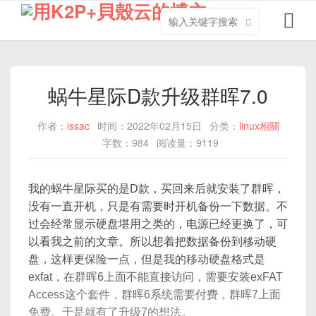
搜
导
索
航
关
切
键
换
字
蜗牛星际D款升级群晖7.0
作者：
issac
时间：2022年02月15日
分类：
linux相關
字数：984
阅读量：9119
我的蜗牛星际买的是D款，买回来后就安装了群晖，
没有一直开机，只是有需要时开机备份一下数据。不
过会经常显示硬盘堪用之类的，电源已经更换了，可
以看我之前的文章。所以想着把数据备份到移动硬
盘，这样更保险一点，但是我的移动硬盘格式是
exfat，在群晖6上面不能直接访问，需要安装exFAT
Access这个套件，群晖6系统需要付费，群晖7上面
免费。于是就有了升级7的想法。