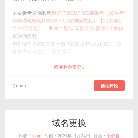
主要參考這個教程
黑群晖DSM7.X安装教程（蜗牛星
际物理机安装DS918-7.01保姆级教程）【2022年2
月14日更新】）
和
蜗牛星际 无损升级 群晖7.0 教程
這两個教程。
但是蝸牛星際D款的一個問題是沒有sata1接口，這
樣會導致卡在如下圖的提示。
阅读剩余部分
none
前往评论
域名更换
作者：
issac
时间：2021年11月24日
分类：
未分类