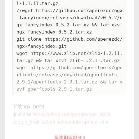
l-1.1.1l.tar.gz

//wget https://github.com/aperezdc/ngx
-fancyindex/releases/download/v0.5.2/n
gx-fancyindex-0.5.2.tar.xz && tar xzvf 
ngx-fancyindex-0.5.2.tar.xz 

git clone https://github.com/aperezdc/
ngx-fancyindex.git

wget https://www.zlib.net/zlib-1.2.11.
tar.gz && tar xzvf zlib-1.2.11.tar.gz

wget https://github.com/gperftools/gpe
rftools/releases/download/gperftools-
2.9.1/gperftools-2.9.1.tar.gz && tar x
下载ngx_brotli
git clone
https://github.com/google/ngx_brotli
cd ngx_brotli && git submodule update --init
阅读剩余部分