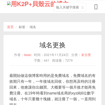
搜
导
索
航
关
切
键
换
字
首页
标签
域名
域名更换
作者：
issac
时间：2021年11月24日
分类：
未分类
字数：441
阅读量：7279
最開始做這個博客時用的是免費域名，免費域名的有
效期只有一年，一年後域名回收，你想再及時的注冊
回來，他會讓你出錢買。大概要等一個月後才能再免
費注冊。在19年時看到name域名商的xyz純6位數字
域名，十年只要幾十塊錢，就注冊了一個，一直用到
現在。