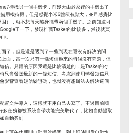
hone7待機另一個手機卡，前幾天由於家裡的手機出了
當做備用機待機，但是感覺小米6體積有點大，並且感覺比
的原因），就不想每天隨身攜帶兩個手機了。之前知道可
ogle了一下，發現推薦Tasker的比較多，然後就買
pp。
上面了，但是還是遇到了一些到現在還沒有解決的問
G上面，當一次只有一條短信過來的時候沒有問題，但
信。具體的原因我還是比較清楚的，是Tasker的存
時只會發送最新的一條短信。考慮到使用轉發短信只
會影響查看短信驗證碼，也就沒有想辦法去解決這個
配置文件導入，這樣就不用自己去寫了。不過目前國
r的好多任務都被系統自帶功能完美取代了，比如自動提取
如自動簽到。
如上班午休期間自動開啟靜音，到上班時間后自動恢