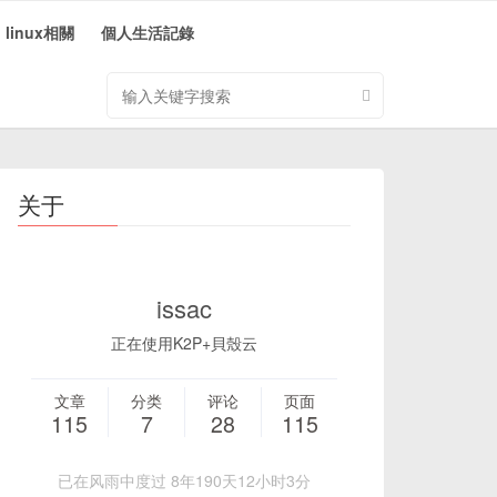
linux相關
個人生活記錄
搜
索
关
键
字
关于
issac
正在使用K2P+貝殼云
文章
分类
评论
页面
115
7
28
115
已在风雨中度过 8年190天12小时3分