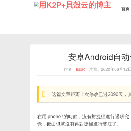
首页
安卓Android自
作者：
issac
时间：2020年06月12
warning:
这篇文章距离上次修改已过2090天
在用iphone7的時候，沒有對捷徑進行過
覺，後面也就沒有再對捷徑進行關注了。