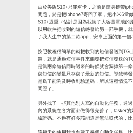
由於美版S10+只能單卡，之前是隨身攜帶ip
問題，於是把iphone7寄回了家，把小米6
S10+還重（估計是因為我換了大容量電池
以用軟件把收到的短信轉發給另一部手機，就Go
了我人生中的第二款app，安卓上面的第一個a
按照教程很簡單的就把收到的短信發送到TG
題，就是通過短信事件來觸發把短信發送的T
是當兩條短信同時過來的時候就會漏掉第一條短
儲短信的變量只存儲了最新的短信。導致轉發
是爲了能夠及時收到驗證碼，所以這種情況不
問題了。
另外找了一些其他別人寫的自動化任務，通過
內的系統在各方面都做得很完善了，taske
驗證碼。不過有好多該能還是無法取代的，比
這幾天的使用我也創建了幾個自動化任務，比