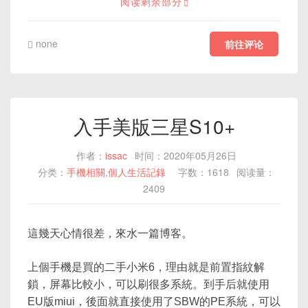
阅读剩余部分
none
前往评论
入手美版三星S10+
作者：
issac
时间：2020年05月26日
分类：
手機相關
,
個人生活記錄
字数：1618
阅读量：
2409
這幾天心情很差，來水一篇博客。
上個手機是買的二手小米6，理由就是前置指紋解
鎖，屏幕比較小，可以刷很多系統。到手后就使用
EU版miui，後面就直接使用了SBW的PE系統，可以