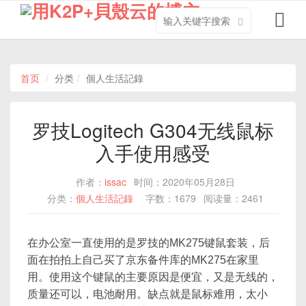
搜
导
索
航
关
切
键
换
字
首页
分类
個人生活記錄
罗技Logitech G304无线鼠标
入手使用感受
作者：
issac
时间：2020年05月28日
分类：
個人生活記錄
字数：1679
阅读量：2461
在办公室一直使用的是罗技的MK275键鼠套装，后
面在拍拍上自己买了京东备件库的MK275在家里
用。使用这个键鼠的主要原因是便宜，又是无线的，
质量还可以，电池耐用。缺点就是鼠标难用，太小